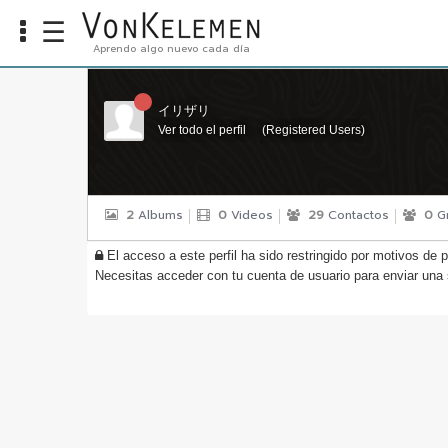
☰
Aprendo algo nuevo cada día
Info
Home
イリザリ
Ver todo el perfil
(
Registered Users
)
Cursos
Carreras
Costos
2
Albums
0
Videos
29
Contactos
0
G
Tools
El acceso a este perfil ha sido restringido por motivos de p
Necesitas acceder con tu cuenta de usuario para enviar una s
VKTV
vLearn
vTalk
vKonnect