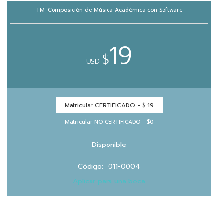
vKontact
TM-Composición de Música Académica con Software
vBox
19
vPages
$
USD
Notifications
Matricular CERTIFICADO -
$ 19
Matricular NO CERTIFICADO - $0
Disponible
Código: 011-0004
Aplicar para una beca