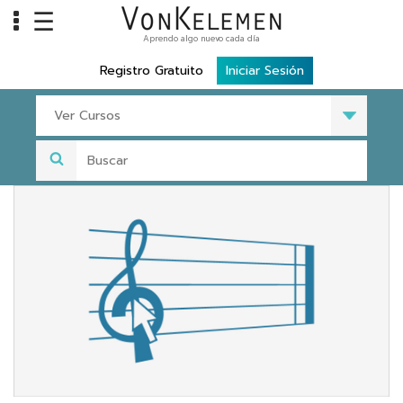
☰
Aprendo algo nuevo cada día
Info
Registro Gratuito
Iniciar Sesión
Home
Ver Cursos
Cursos
Carreras
Costos
Tools
VKTV
vLearn
vTalk
vKonnect