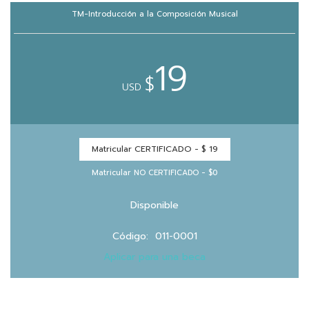
vKontact
TM-Introducción a la Composición Musical
vBox
19
vPages
$
USD
Notifications
Matricular CERTIFICADO -
$ 19
Matricular NO CERTIFICADO - $0
Disponible
Código: 011-0001
Aplicar para una beca