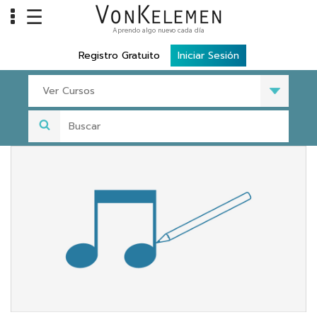
☰
Aprendo algo nuevo cada día
Info
Registro Gratuito
Iniciar Sesión
Home
Ver Cursos
Cursos
Carreras
Costos
Tools
VKTV
vLearn
vTalk
vKonnect