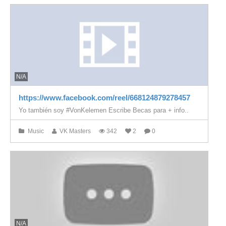
N/A
https://www.facebook.com/reel/668124879278457
Yo también soy #VonKelemen Escribe Becas para + info..
Music
VK Masters
342
2
0
N/A