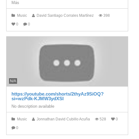
Más
Music
David Santiago Corrales Martínez
398
0
0
N/A
https://youtube.com/shorts/2thyAz9SiOQ?
si=wzPdk-KJMW3ydXSI
No description available
Music
Jonnathan David Cubillo Acuña
528
0
0