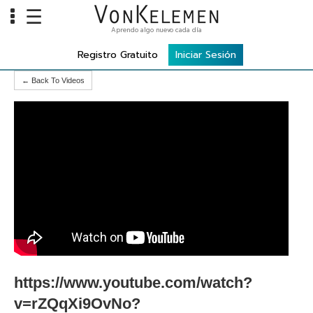
☰
Aprendo algo nuevo cada día
Info
Registro Gratuito
Iniciar Sesión
Home
← Back To Videos
Cursos
Carreras
Costos
Tools
VKTV
vLearn
vTalk
https://www.youtube.com/watch?
vKonnect
v=rZQqXi9OvNo?