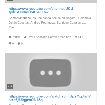
https://www.youtube.com/channel/UCU-
fj0X1AzlN4H1yKbsFL6w
SomosMestizzo, es una banda nacida en Bogotá - Colombia.
Julián Cuestas, Andrés Rodríguez, Santiago Corrales y...
Más
Music
David Santiago Corrales Martínez
517
0
0
N/A
https://www.youtube.com/watch?v=FUpYYigJhcI?
si=e6jIUlqgenO6-k8q