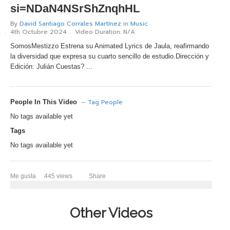
si=NDaN4NSrShZnqhHL
vKontact
By
David Santiago Corrales Martínez
in
Music
vBox
4th Octubre 2024
Video Duration: N/A
SomosMestizzo Estrena su Animated Lyrics de Jaula, reafirmando
vPages
la diversidad que expresa su cuarto sencillo de estudio.Dirección y
Edición: Julián Cuestas? ...
Notifications
–
Tag People
People In This Video
No tags available yet
Tags
No tags available yet
Me gusta
445 views
Share
Other Videos