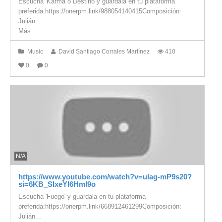
Escucha 'Karma o Destino y guárdala en tu plataforma
preferida:https://onerpm.link/988054140415Composición:
Julián...
Más
Music
David Santiago Corrales Martínez
410
0
0
N/A
https://www.youtube.com/watch?v=ulag-mP9s20?
si=6KB_SIxeYI6Hml9o
Escucha 'Fuego' y guardala en tu plataforma
preferida:https://onerpm.link/668912461299Composición:
Julián...