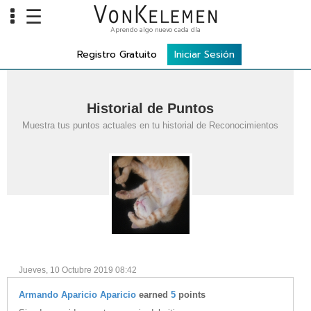
☰
Aprendo algo nuevo cada día
Info
Registro Gratuito
Iniciar Sesión
Home
Cursos
Historial de Puntos
Carreras
Muestra tus puntos actuales en tu historial de Reconocimientos
Costos
Tools
VKTV
vLearn
vTalk
Jueves, 10 Octubre 2019 08:42
vKonnect
Armando Aparicio Aparicio
earned
5
points