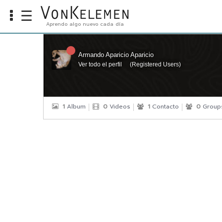
☰
Aprendo algo nuevo cada día
Info
Home
Armando Aparicio Aparicio
Ver todo el perfil
(
Registered Users
)
Cursos
Carreras
Costos
1
Album
0
Videos
1
Contacto
0
Group
Tools
VKTV
vLearn
vTalk
vKonnect