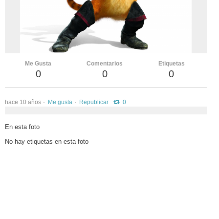
vKontact
vBox
vPages
Me Gusta
Comentarios
Etiquetas
Notifications
0
0
0
hace 10 años
Me gusta
Republicar
0
En esta foto
No hay etiquetas en esta foto