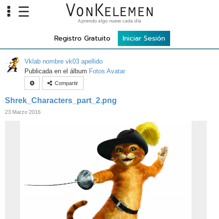
☰
Aprendo algo nuevo cada día
Info
Registro Gratuito
Iniciar Sesión
Home
Vklab nombre vk03 apellido
Cursos
Publicada en el álbum
Fotos Avatar
Compartir
Carreras
Shrek_Characters_part_2.png
Costos
23 Marzo 2016
Tools
VKTV
vLearn
vTalk
vKonnect