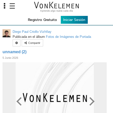
☰
Aprendo algo nuevo cada día
Info
Registro Gratuito
Iniciar Sesión
Home
Diego Paul Criollo Vizhñay
Cursos
Publicada en el álbum
Fotos de Imágenes de Portada
Compartir
Carreras
unnamed (2)
Costos
5 Junio 2026
Tools
VKTV
vLearn
vTalk
vKonnect