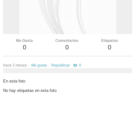
vKontact
vBox
vPages
Me Gusta
Comentarios
Etiquetas
Notifications
0
0
0
hace 2 meses
Me gusta
Republicar
0
En esta foto
No hay etiquetas en esta foto