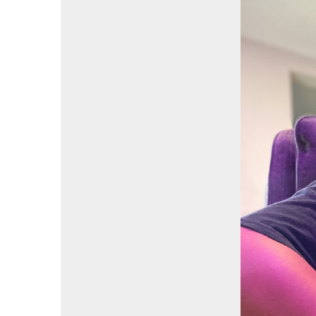
vKontact
vBox
vPages
Notifications