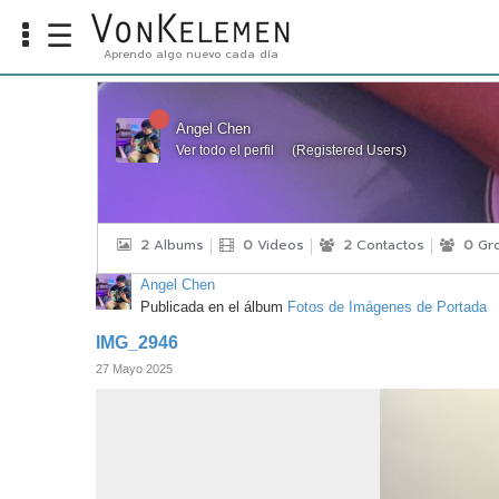
☰
Aprendo algo nuevo cada día
Info
Home
Angel Chen
Ver todo el perfil
(
Registered Users
)
Cursos
Carreras
Costos
2
Albums
0
Videos
2
Contactos
0
Gr
Tools
Angel Chen
Publicada en el álbum
Fotos de Imágenes de Portada
VKTV
IMG_2946
27 Mayo 2025
vLearn
vTalk
vKonnect