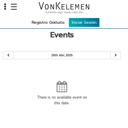
☰
Aprendo algo nuevo cada día
Info
Registro Gratuito
Iniciar Sesión
Home
Events
Cursos
Carreras
20th Abr, 2025
Costos
Tools
VKTV
vLearn
There is no available event on
this date.
vTalk
vKonnect