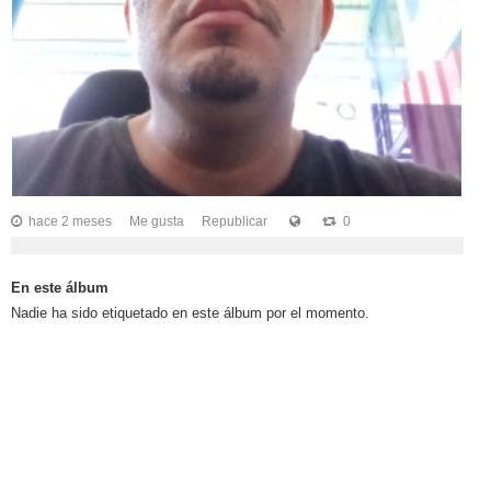
vKontact
vBox
vPages
Notifications
1
0
0
hace 2 meses
Me gusta
Republicar
0
En este álbum
Nadie ha sido etiquetado en este álbum por el momento.