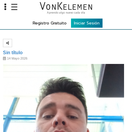
☰
Aprendo algo nuevo cada día
Info
Registro Gratuito
Iniciar Sesión
Home
Cursos
Carreras
Sin título
14 Mayo 2026
Costos
Tools
VKTV
vLearn
vTalk
vKonnect