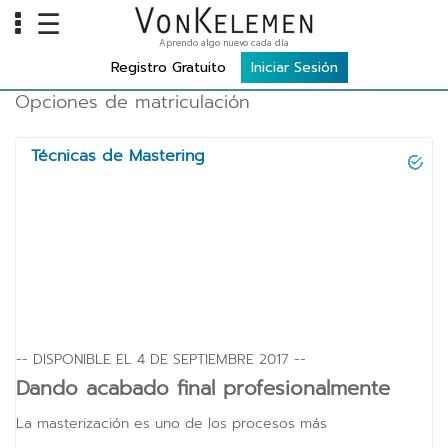
☰
Aprendo algo nuevo cada día
INFO
Registro Gratuito
Iniciar Sesión
Opciones de matriculación
Home
Cursos
Técnicas de Mastering
Carreras
Costos
TOOLS
VKTV
vLearn
-- DISPONIBLE EL 4 DE SEPTIEMBRE 2017 --
Dando acabado final profesionalmente
vTalk
La masterización es uno de los procesos más
vKonnect