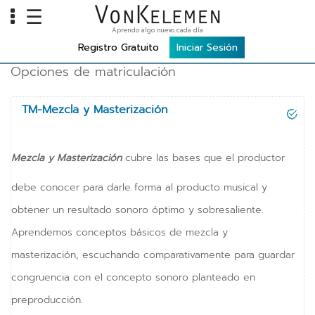
☰
Aprendo algo nuevo cada día
INFO
Registro Gratuito
Iniciar Sesión
Opciones de matriculación
Home
Cursos
TM-Mezcla y Masterización
Carreras
Costos
Mezcla y Masterización
cubre las bases que el productor
debe conocer para darle forma al producto musical y
TOOLS
obtener un resultado sonoro óptimo y sobresaliente.
VKTV
Aprendemos conceptos básicos de mezcla y
vLearn
masterización, escuchando comparativamente para guardar
vTalk
congruencia con el concepto sonoro planteado en
preproducción.
vKonnect