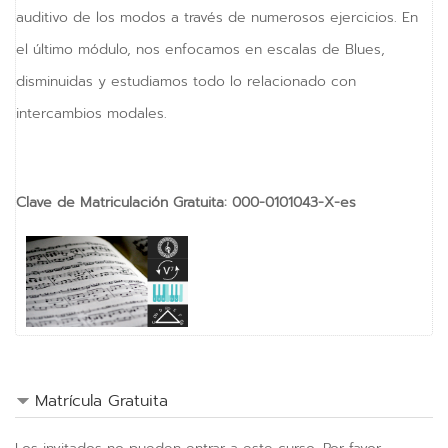
auditivo de los modos a través de numerosos ejercicios. En
vKontact
el último módulo, nos enfocamos en escalas de Blues,
vBox
disminuidas y estudiamos todo lo relacionado con
vPages
intercambios modales.
NOTIFICATIONS
Clave de Matriculación Gratuita
:
000-0101043-X-es
Matrícula Gratuita