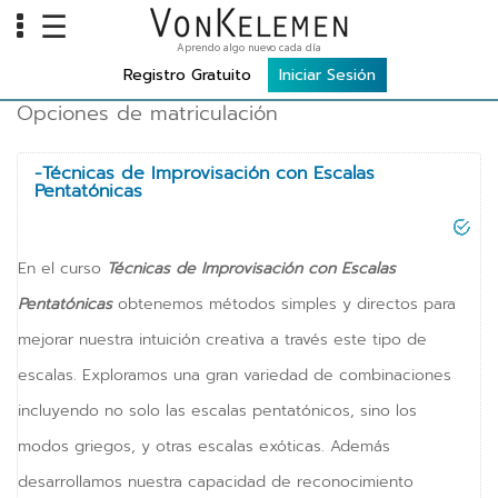
☰
Aprendo algo nuevo cada día
INFO
Registro Gratuito
Iniciar Sesión
Opciones de matriculación
Home
Cursos
-Técnicas de Improvisación con Escalas
Pentatónicas
Carreras
Costos
En el curso
Técnicas de Improvisación con Escalas
TOOLS
Pentatónicas
obtenemos métodos simples y directos para
mejorar nuestra intuición creativa a través este tipo de
VKTV
escalas. Exploramos una gran variedad de combinaciones
vLearn
incluyendo no solo las escalas pentatónicos, sino los
vTalk
modos griegos, y otras escalas exóticas. Además
vKonnect
desarrollamos nuestra capacidad de reconocimiento