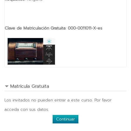
vKontact
vBox
Clave de Matriculación Gratuita:
000-0011011-X-es
vPages
NOTIFICATIONS
Matrícula Gratuita
Los invitados no pueden entrar a este curso. Por favor
acceda con sus datos.
Continuar