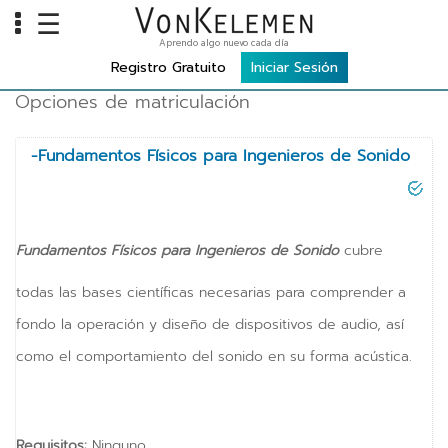
☰
Aprendo algo nuevo cada día
INFO
Registro Gratuito
Iniciar Sesión
Opciones de matriculación
Home
Cursos
-Fundamentos Físicos para Ingenieros de Sonido
Carreras
Costos
Fundamentos Físicos para Ingenieros de Sonido
cubre
TOOLS
todas las bases científicas necesarias para comprender a
VKTV
fondo la operación y diseño de dispositivos de audio, así
vLearn
como el comportamiento del sonido en su forma acústica.
vTalk
vKonnect
Requisitos:
Ninguno