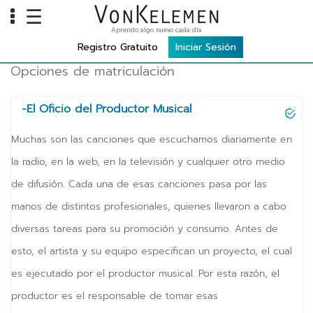
☰
Aprendo algo nuevo cada día
INFO
Registro Gratuito
Iniciar Sesión
Opciones de matriculación
Home
Cursos
-El Oficio del Productor Musical
Carreras
Muchas son las canciones que escuchamos diariamente en
Costos
la radio, en la web, en la televisión y cualquier otro medio
de difusión. Cada una de esas canciones pasa por las
TOOLS
manos de distintos profesionales, quienes llevaron a cabo
VKTV
diversas tareas para su promoción y consumo. Antes de
vLearn
esto, el artista y su equipo especifican un proyecto, el cual
es ejecutado por el productor musical. Por esta razón, el
vTalk
productor es el responsable de tomar esas
vKonnect