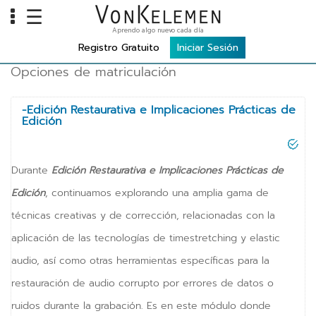
☰
Aprendo algo nuevo cada día
INFO
Registro Gratuito
Iniciar Sesión
Opciones de matriculación
Home
Cursos
-Edición Restaurativa e Implicaciones Prácticas de
Edición
Carreras
Costos
Durante
Edición Restaurativa e Implicaciones Prácticas de
TOOLS
Edición
, continuamos explorando una amplia gama de
técnicas creativas y de corrección, relacionadas con la
VKTV
aplicación de las tecnologías de timestretching y elastic
vLearn
audio, así como otras herramientas específicas para la
vTalk
restauración de audio corrupto por errores de datos o
vKonnect
ruidos durante la grabación. Es en este módulo donde