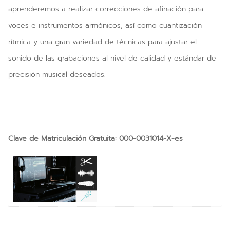
aprenderemos a realizar correcciones de afinación para
vKontact
voces e instrumentos armónicos, así como cuantización
vBox
rítmica y una gran variedad de técnicas para ajustar el
vPages
sonido de las grabaciones al nivel de calidad y estándar de
precisión musical deseados.
NOTIFICATIONS
Clave de Matriculación Gratuita
:
000-0031014-X-es