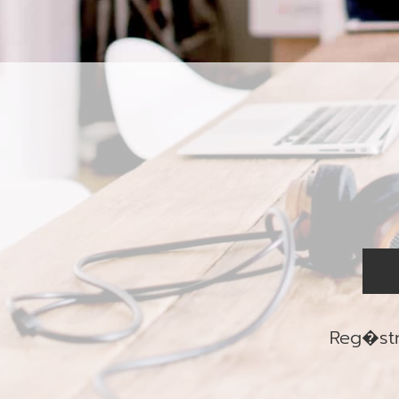
vKontact
vBox
vPages
NOTIFICATIONS
Reg�str