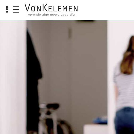
☰
Aprendo algo nuevo cada día
INFO
Home
Cursos
Carreras
Costos
TOOLS
VKTV
vLearn
vTalk
vKonnect