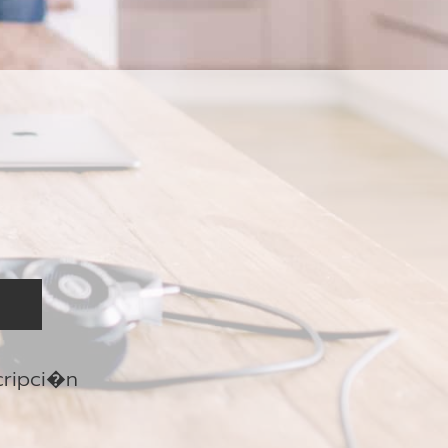
cripci�n