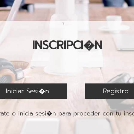
INSCRIPCI�N
Iniciar Sesi�n
Registro
ate o inicia sesi�n para proceder con tu ins