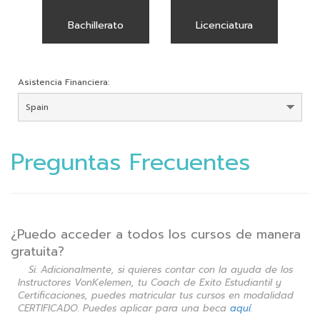
Bachillerato
Licenciatura
Asistencia Financiera:
Preguntas Frecuentes
¿Puedo acceder a todos los cursos de manera
gratuita?
Si. Adicionalmente, si quieres contar con la ayuda de los
Instructores VonKelemen, tu Coach de Exito Estudiantil y
Certificaciones, puedes matricular tus cursos en modalidad
CERTIFICADO. Puedes aplicar para una beca
aquí
.