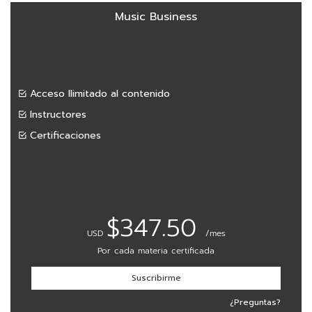
vKontact
Music Business
vBox
vPages
Acceso llimitado al contenido
Notifications
Instructores
Certificaciones
$347.50
USD
/mes
Por cada materia certificada
Suscribirme
¿Preguntas?