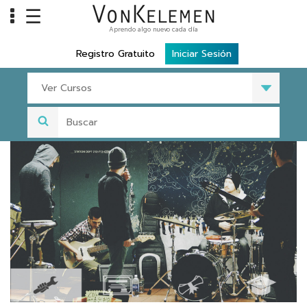
☰
Aprendo algo nuevo cada día
Info
Registro Gratuito
Iniciar Sesión
Home
Ver Cursos
Cursos
Carreras
Costos
Tools
VKTV
vLearn
vTalk
vKonnect