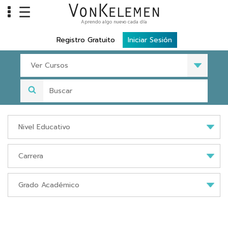
☰
Aprendo algo nuevo cada día
Info
Registro Gratuito
Iniciar Sesión
Home
Ver Cursos
Cursos
Carreras
Costos
Tools
VKTV
vLearn
vTalk
vKonnect