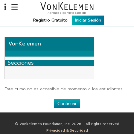
☰
Aprendo algo nuevo cada día
INFO
Registro Gratuito
Iniciar Sesión
Home
VonKelemen
Cursos
Carreras
Secciones
Costos
TOOLS
Este curso no es accesible de momento a los estudiantes
VKTV
Continuar
vLearn
vTalk
© Vonkelemen Foundation, Inc. 2026 - All rights reserved
vKonnect
Privacidad & Securidad