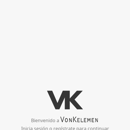
Salta
al
contenido
principal
Bienvenido a
Inicia sesión o regístrate para continuar